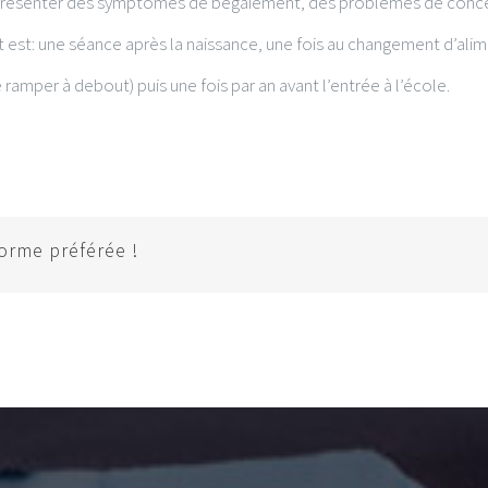
 présenter des symptômes de bégaiement, des problèmes de concen
 est: une séance après la naissance, une fois au changement d’alime
mper à debout) puis une fois par an avant l’entrée à l’école.
forme préférée !