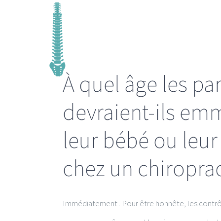
Passer
au
contenu
À quel âge les pa
devraient-ils em
leur bébé ou leur
chez un chiropra
Immédiatement . Pour être honnête, les contrô