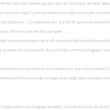
rmément (plus de 3 heures par jour, plus de 3 jours par semaine, dep
lque chose ne va pas. La chiropratique peut aider à résoudre ces pr
u lait (bovin)… il y a quarante ans , il a été dit que le lait maternel
 nature s’était encore une fois trompée …
l avait commis une erreur car le lait maternel évite de nombreux pr
e au bébé. Par conséquent, d’un point de vue immunologique, le béb
remplacera jamais la forme d’un mamelon et que c’est pendant la la
veloppement normal de la langue et de déglutition atypique sont
l’organisation neurologique du bébé . Vous devez éviter de forcer