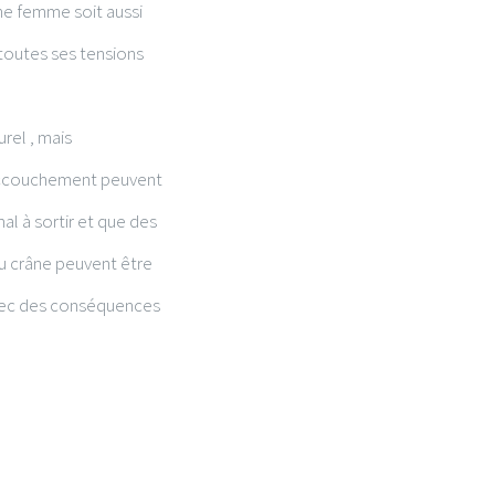
une femme soit aussi
 toutes ses tensions
rel , mais
’accouchement peuvent
al à sortir et que des
du crâne peuvent être
avec des conséquences