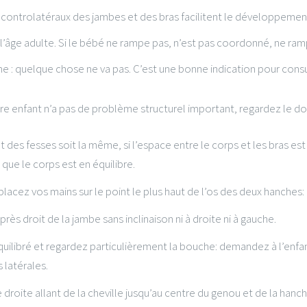
ontrolatéraux des jambes et des bras facilitent le développement d
âge adulte. Si le bébé ne rampe pas, n’est pas coordonné, ne rampe
arme : quelque chose ne va pas. C’est une bonne indication pour cons
re enfant n’a pas de problème structurel important, regardez le do
t des fesses soit la même, si l’espace entre le corps et les bras es
que le corps est en équilibre.
 placez vos mains sur le point le plus haut de l’os des deux hanches
ès droit de la jambe sans inclinaison ni à droite ni à gauche.
quilibré et regardez particulièrement la bouche: demandez à l’enfa
 latérales.
 droite allant de la cheville jusqu’au centre du genou et de la hanch