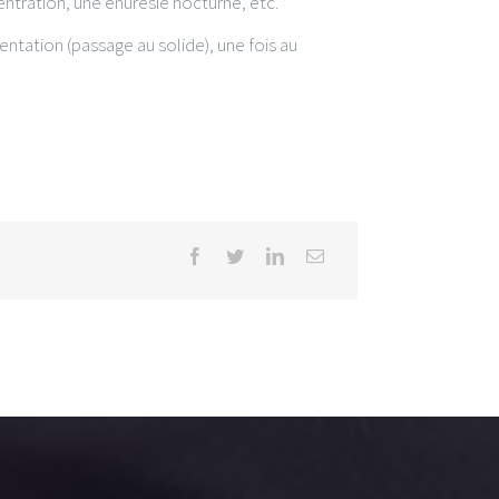
tration, une énurésie nocturne, etc.
ntation (passage au solide), une fois au