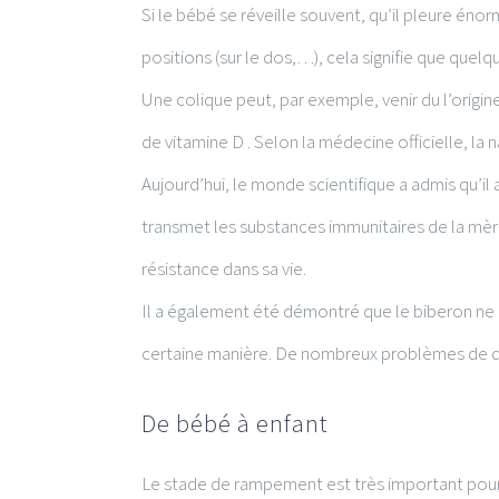
Si le bébé se réveille souvent, qu’il pleure éno
positions (sur le dos,…), cela signifie que que
Une colique peut, par exemple, venir du l’origine d
de vitamine D . Selon la médecine officielle, la
Aujourd’hui, le monde scientifique a admis qu’i
transmet les substances immunitaires de la mèr
résistance dans sa vie.
Il a également été démontré que le biberon ne 
certaine manière. De nombreux problèmes de dé
De bébé à enfant
Le stade de rampement est très important pour 