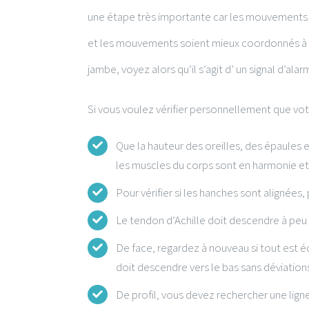
une étape très importante car les mouvements c
et les mouvements soient mieux coordonnés à l’
jambe, voyez alors qu’il s’agit d’ un signal d’al
Si vous voulez vérifier personnellement que vot
Que la hauteur des oreilles, des épaules e
les muscles du corps sont en harmonie et 
Pour vérifier si les hanches sont alignées,
Le tendon d’Achille doit descendre à peu pr
De face, regardez à nouveau si tout est é
doit descendre vers le bas sans déviations
De profil, vous devez rechercher une ligne