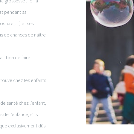
 grossesse . Si la
et pendant sa
posture,…) et ses
us de chances de naître
ait bon de faire
trouve chez les enfants
e santé chez l’enfant,
 de l’enfance, s’ils
esque exclusivement dûs