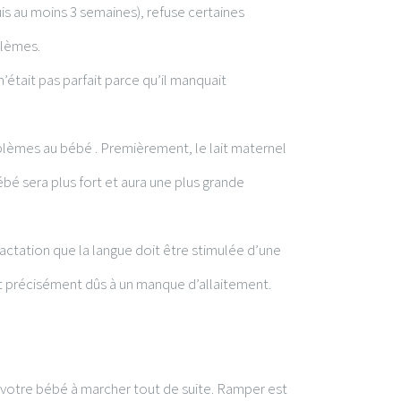
uis au moins 3 semaines), refuse certaines
oblèmes.
 n’était pas parfait parce qu’il manquait
oblèmes au bébé . Premièrement, le lait maternel
é sera plus fort et aura une plus grande
ctation que la langue doit être stimulée d’une
 précisément dûs à un manque d’allaitement.
 votre bébé à marcher tout de suite. Ramper est