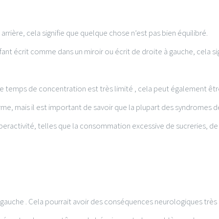
 arrière, cela signifie que quelque chose n’est pas bien équilibré.
enfant écrit comme dans un miroir ou écrit de droite à gauche, cela
 le temps de concentration est très limité , cela peut également êtr
larme, mais il est important de savoir que la plupart des syndromes d
eractivité, telles que la consommation excessive de sucreries, de s
.
n gauche . Cela pourrait avoir des conséquences neurologiques trè