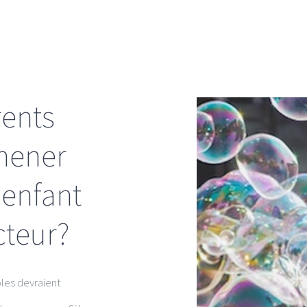
LA CHIROPRAXIE
PARCOURS
rents
mener
 enfant
cteur?
les devraient